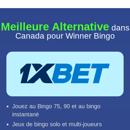
Meilleure Alternative
dans
Canada pour Winner Bingo
Jouez au Bingo 75, 90 et au bingo
instantané
Jeux de bingo solo et multi-joueurs