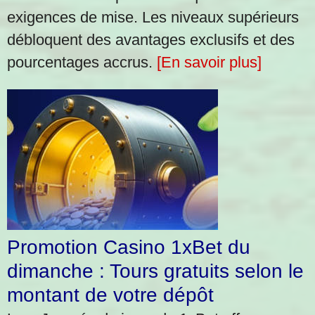
exigences de mise. Les niveaux supérieurs
débloquent des avantages exclusifs et des
pourcentages accrus.
[En savoir plus]
Promotion Casino 1xBet du
dimanche : Tours gratuits selon le
montant de votre dépôt