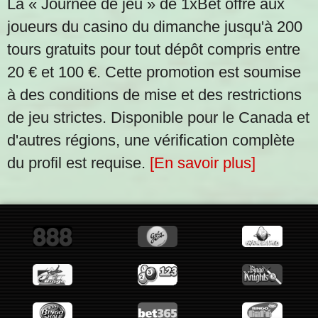
La « Journée de jeu » de 1xBet offre aux
joueurs du casino du dimanche jusqu'à 200
tours gratuits pour tout dépôt compris entre
20 € et 100 €. Cette promotion est soumise
à des conditions de mise et des restrictions
de jeu strictes. Disponible pour le Canada et
d'autres régions, une vérification complète
du profil est requise.
[En savoir plus]