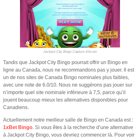
Jackpot City Bingo Capture d'écran
Tandis que Jackpot City Bingo pourrait offrir un Bingo en
ligne au Canada, nous ne recommandons pas y jouer. Il est
un de nos sites de Canada Bingo nominales plus faibles,
avec une note de 6.0/10. Nous ne suggérons pas jouer sur
n’importe quel site nominale inférieure à 7,5, parce qu’il
jouent beaucoup mieux les alternatives disponibles pour
Canadiens.
Actuellement notre meilleur salle de Bingo en Canada est :
1xBet Bingo
. Si vous êtes à la recherche d’une alternative
à Jackpot City Bingo, vous devriez commencer là. Pour voir