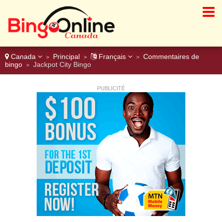
Canada
Principal
Français
Commentaires de
>
>
>
bingo
Jackpot City Bingo
>
PUBLICITÉ