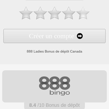
Créer un compte
888 Ladies Bonus de dépôt Canada
8.4
/10 Bonus de dépôt