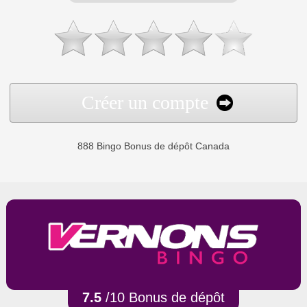
Créer un compte
888 Bingo Bonus de dépôt Canada
7.5
/10 Bonus de dépôt