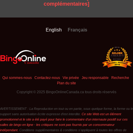
complémentaires]
English
Français
Qui sommes-nous
Contactez-nous
Vie privée
Jeu responsable
Recherche
Plan du site
Copyright © 2025 BingoOnlineCanada.ca tous droits réservés
AVERTISSEMENT : La Reproduction en tout ou en partie, sous quelque forme, la forme ou le
support sans autorisation écrite expresse d’est interdite.
Ce site Web est un élément
promotionnel et le site a été payé pour faire le commentaire d’un internaute positif sur ces
salles de bingo en ligne - les critiques ne sont pas fournis par un consommateur
indépendant.
Conditions supplémentaires & conditions s’appliquent à toutes les offres de